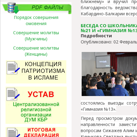
ближнему» и вручил пр
благодарность ведомств
Кабардино-Балкарии всеро
Порядок совершения
омовения
БЕСЕДА СО ШКОЛЬНИК
№21 И «ГИМНАЗИЯ №1
Совершение молитвы
Подробности
(Мужчины)
Опубликовано: 02 Февраль
Совершение молитвы
(Женщины)
состоялись выезды со
«Гимназия №13».
Перед просмотром докум
направленности замес
вопросам Сижажев Алим и
Кумыкова Светлана высту