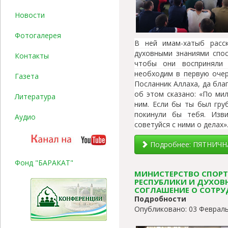
Новости
Фотогалерея
В ней имам-хатыб расс
духовными знаниями спос
Контакты
чтобы они восприняли 
необходим в первую очер
Газета
Посланник Аллаха, да бла
об этом сказано: «По ми
Литература
ним. Если бы ты был гру
покинули бы тебя. Изв
Аудио
советуйся с ними о делах».
Подробнее: ПЯТНИЧН
Фонд "БАРАКАТ"
МИНИСТЕРСТВО СПОРТ
РЕСПУБЛИКИ И ДУХОВ
СОГЛАШЕНИЕ О СОТРУ
Подробности
Опубликовано: 03 Февраль