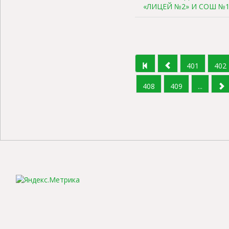
«ЛИЦЕЙ №2» И СОШ №
401
402
408
409
...