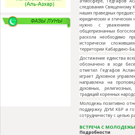
атмосфере, Гедгафов Ас
следования Священному К
наших праведных предшест
юридических и этических 
нужно с уважением 
общепризнанных богослов
раскола необходимо пр
исторически сложивши
территории Кабардино-Бал
Достижение единства все
обозначено в ходе бесе
отметил Гедгафов Аслан
играет Духовное управле
направлена на пропове
духовных, религиозных,
традиций коренных народо
Молодежь позитивно отне
поддержку ДУМ КБР и го
сотрудничеству с целью р
ВСТРЕЧА С МОЛОДЕЖЬЮ
Подробности