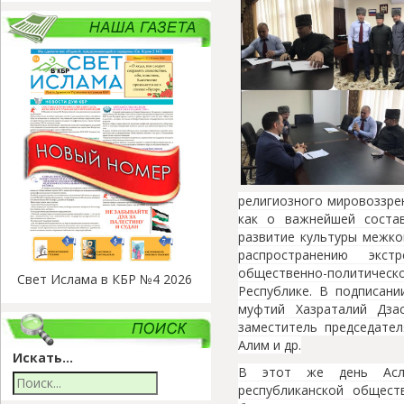
религиозного мировоззрен
как о важнейшей соста
развитие культуры межко
распространению экст
общественно-политичес
Свет Ислама в КБР №4 2026
Республике. В подписани
муфтий Хазраталий Дза
заместитель председат
Алим и др.
Искать...
В этот же день Асла
республиканской общест