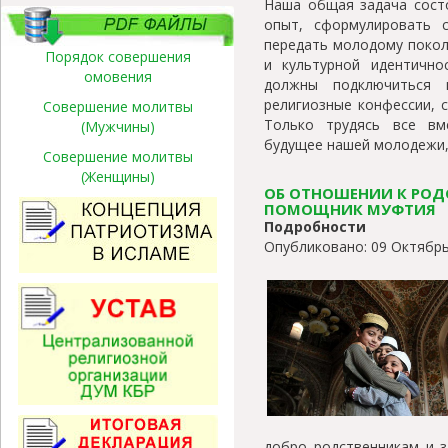
Наша общая задача состо
опыт, сформулировать с
передать молодому покол
Порядок совершения
и культурной идентично
омовения
должны подключиться 
религиозные конфессии, с
Совершение молитвы
Только трудясь все вм
(Мужчины)
будущее нашей молодежи, 
Совершение молитвы
(Женщины)
ОБ ОТНОШЕНИИ К РОД
ПОМОЩНИК МУФТИЯ
Подробности
Опубликовано: 09 Октябрь
добро родственникам и з