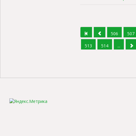
506
507
513
514
...