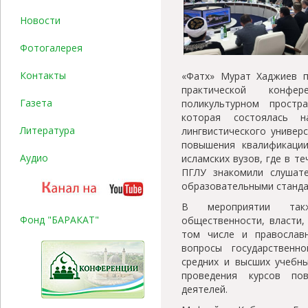
Новости
Фотогалерея
Контакты
«Фатх» Мурат Хаджиев п
практической конфе
Газета
поликультурном простра
которая состоялась н
Литература
лингвистического универ
повышения квалификации
Аудио
исламских вузов, где в т
ПГЛУ знакомили слушат
образовательными станда
В мероприятии такж
Фонд "БАРАКАТ"
общественности, власти,
том числе и православ
вопросы государственн
средних и высших учебны
проведения курсов по
деятелей.