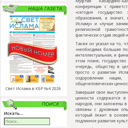
Муфтий Кабардино-Ба
конференции с приветс
«сегодня государство 
образования, а значит, 
Исламу» и «лучше заним
религиозной грамотно
фактически отдав людей н
Также он указал на то, ч
«необходима большая под
интеллектуальная, и фина
этом плане, государство
очередь, обществу в це
просто о развитии Исл
оздоровлении нации, 
общечеловеческих ценнос
Свет Ислама в КБР №4 2026
Завершая свое выступлен
ценности содержатся в
народов, они заложены в 
связаны с духовным оп
Искать...
который лежит в основе
подлинное развитие культ