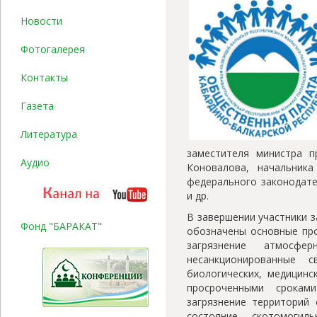
Новости
Фотогалерея
Контакты
Газета
Литература
заместителя министра п
Аудио
Коновалова, начальник
федерального законодате
и др.
В завершении участники з
Фонд "БАРАКАТ"
обозначены основные про
загрязнение атмосф
несанкционированные св
биологических, медицинс
просроченными срокам
загрязнение территорий 
состояние скотомогиль