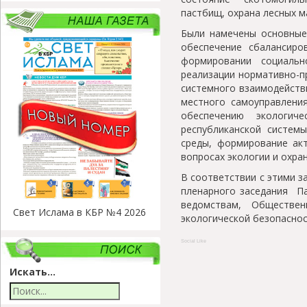
пастбищ, охрана лесных м
Были намечены основные 
обеспечение сбалансиро
формировании социальн
реализации нормативно-п
системного взаимодействи
местного самоуправлени
обеспечению экологиче
республиканской систем
среды, формирование ак
вопросах экологии и охран
В соответствии с этими 
пленарного заседания Па
ведомствам, Обществе
Свет Ислама в КБР №4 2026
экологической безопаснос
Social Like
Искать...