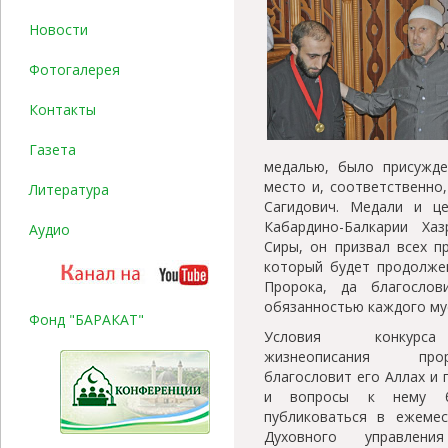
Новости
Фотогалерея
Контакты
Газета
медалью, было присужде
место и, соответственно
Литература
Сагидович. Медали и ц
Кабардино-Балкарии Ха
Аудио
Сиры, он призвал всех п
который будет продолжен
Пророка, да благослов
обязанностью каждого му
Фонд "БАРАКАТ"
Условия конкурс
жизнеописания пр
благословит его Аллах и 
и вопросы к нему б
публиковаться в ежемес
Духовного управлени