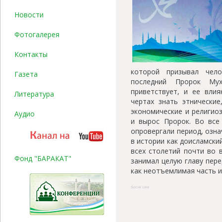
Новости
Фотогалерея
Контакты
которой призывал чел
Газета
последний Пророк Му
приветствует, и ее вли
Литература
чертах знать этнические
экономические и религио
Аудио
и вырос Пророк. Во все
опровергали период, озна
в истории как доисламски
всех столетий почти во 
Фонд "БАРАКАТ"
занимал целую главу пер
как неотъемлимая часть и
Social Like