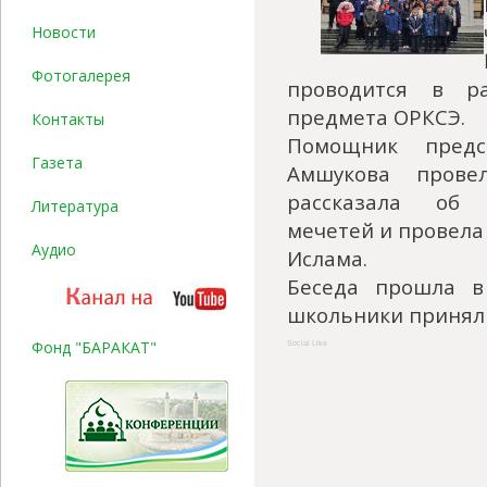
Новости
Фотогалерея
проводится в р
предмета ОРКСЭ.
Контакты
Помощник пред
Газета
Амшукова прове
рассказала об 
Литература
мечетей и провела
Аудио
Ислама.
Беседа прошла в
школьники приняли
Фонд "БАРАКАТ"
Social Like