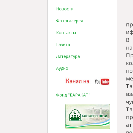
Новости
Фотогалерея
пр
иф
Контакты
В
Газета
на
Пр
Литература
к
Аудио
по
ме
Та
в
Фонд "БАРАКАТ"
чу
Т
пр
ат
ве