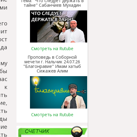
Тема: "Что следует держать в
тайне" Сабанчиев Мухадин
ыми
его
мит
ост
да
Смотреть на Rutube
Проповедь в Соборной
мечети г. Нальчик 24.07.26
ому
"Благонравие" Имам хатыб
бы
Сижажев Алим
час
 к
ть
ие,
сть
Смотреть на Rutube
ды
ние
ть