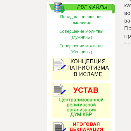
ка
во
Порядок совершения
ва
омовения
Пр
Совершение молитвы
пр
(Мужчины)
Social 
Совершение молитвы
(Женщины)