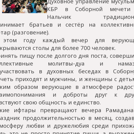
Духовное управление мусуль
КБР в Соборной мечети 
Нальчик традицион
инимает братьев и сестёр на коллектив
тар (разговение).
 этом году каждый вечер для верующ
крываются столы для более 700 человек.
инять пищу после долгого дня поста, соверш
оллективные молитвы-дуа и намаз
участвовать в духовных беседах в Собор
четь приходят и мужчины, и женщины с деть
ким образом верующие в атмосфере радос
заимопонимания и доброты друг к друг
вствуют свою общность и единство.
акие ифтары превращают вечера Рамадана
аздник продолжительностью в месяц, созда
мосферу любви и дружелюбия среди прихож
дь это не просто принятие пищи, а выраже