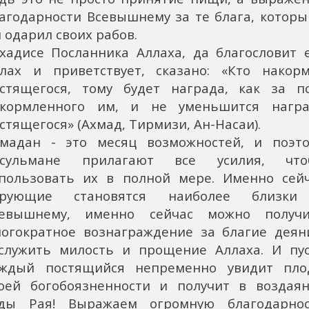
агодарности Всевышнему за те блага, котор
 одарил своих рабов.
хадисе Посланника Аллаха, да благословит 
лах и приветствует, сказано: «Кто накор
стящегося, тому будет награда, как за п
акормленного им, и не уменьшится награ
стящегося» (Ахмад, Тирмизи, Ан-Насаи).
мадан - это месяц возможностей, и поэт
усульмане прилагают все усилия, что
пользовать их в полной мере. Именно сей
ерующие становятся наиболее близки
севышнему, именно сейчас можно получи
огократное вознаграждение за благие деян
служить милость и прощение Аллаха. И пу
аждый постящийся непременно увидит пло
оей богобоязненности и получит в воздая
ады Рая! Выражаем огромную благодарнос