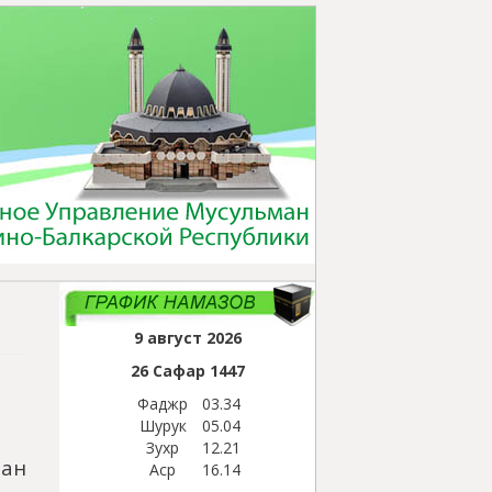
9 август 2026
26 Сафар
1447
Фаджр
03.34
Шурук
05.04
Зухр
12.21
ан
Аср
16.14