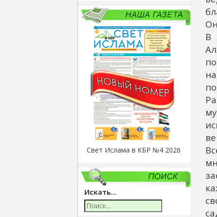
бл
Он
В 
Ал
по
н
по
Ра
м
ис
в
В
Свет Ислама в КБР №4 2026
мн
за
к
Искать...
св
с