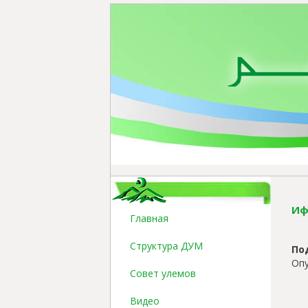
Иф
Главная
Структура ДУМ
По
Опу
Совет улемов
Видео