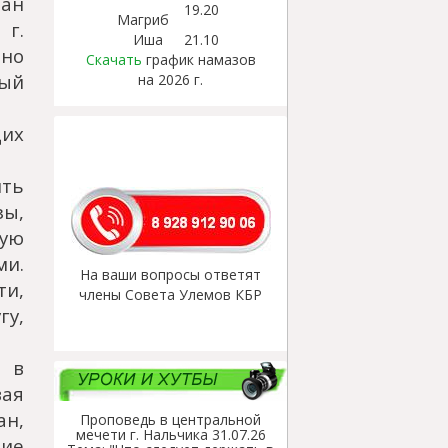
ман
19.20
Магриб
г.
Иша
21.10
но
Скачать
график намазов
ный
на 2026 г.
их
ить
ы,
ную
ми.
На ваши вопросы ответят
ти,
члены Совета Улемов КБР
у,
 в
вая
ан,
Проповедь в центральной
мечети г. Нальчика 31.07.26
ние