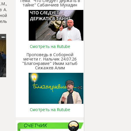
Тема: "Что следует держать в
.М.,
тайне" Сабанчиев Мухадин
 А.
чной
тель
Смотреть на Rutube
Проповедь в Соборной
мечети г. Нальчик 24.07.26
"Благонравие" Имам хатыб
Сижажев Алим
Смотреть на Rutube