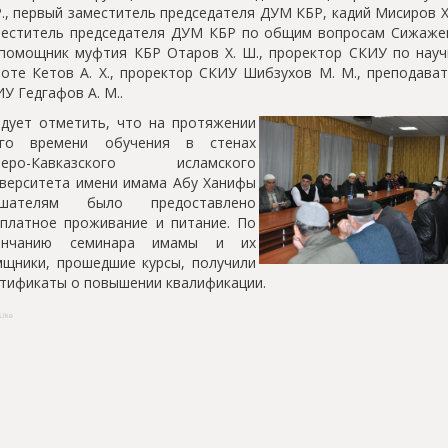
Р., первый заместитель председателя ДУМ КБР, кадий Мисиров Х
меститель председателя ДУМ КБР по общим вопросам Сижажев
 помощник муфтия КБР Отаров Х. Ш., проректор СКИУ по нау
оте Кетов А. Х., проректор СКИУ Шибзухов М. М., преподава
У Гедгафов А. М..
дует отметить, что на протяжении
его времени обучения в стенах
веро-Кавказского исламского
верситета имени имама Абу Ханифы
ушателям было предоставлено
платное проживание и питание. По
ончанию семинара имамы и их
щники, прошедшие курсы, получили
тификаты о повышении квалификации.
Like