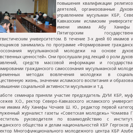
повышения квалификации религиоз
деятелей, организованные Духов
управлением мусульман КБР, Севе
Кавказским исламским университе
имени имама Абу Ханиф
Пятигорским государствен
гвистическим университетом. В течение 3-х дней 60 имамов 
мощников занимались по программе «Формирование гражданск
мосознания мусульманской молодежи на основе духов
вственных ценностей». Они прослушали ряд лекций о роли духо
равлений, средств массовой информации и государств
мировании гражданского самосознания мусульманской молоде
временных методах вовлечения молодежи в социаль
ественную жизнь, значении исламского воспитания и образов
овышении социальной активности мусульман и т.д.
аботе семинара приняли участие председатель ДУМ КБР, муф
сежев Х.О., ректор Северо-Кавказского исламского универси
ни имама Абу Ханифы Чочаев Ш. Ю., редактор первой катего
луженный журналист газеты «Советская молодежь» Чомаева Г.
меститель руководителя по взаимодействию с институт
жданского общества и делам национальностей КБР Гергоков Д.
ректор Многофункционального молодежного центра КБР Азубе