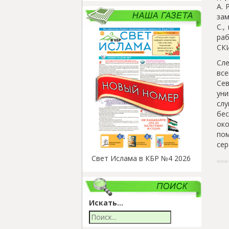
А. 
за
С.,
раб
СКИ
Сле
вс
Се
уни
сл
бес
ок
пом
сер
Свет Ислама в КБР №4 2026
Social 
Искать...