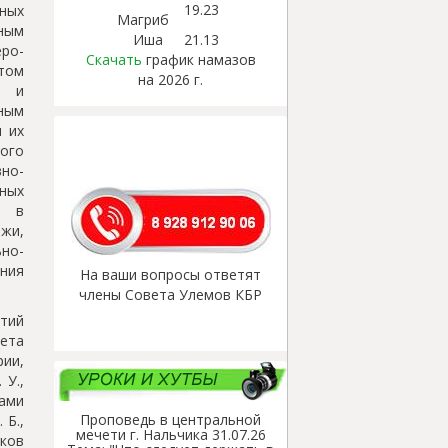
19.23
ных
Магриб
ным
Иша
21.13
ро-
Скачать
график намазов
том
на 2026 г.
ы и
ным
и их
ого
но-
вных
а в
жи,
но-
ания
На ваши вопросы ответят
члены Совета Улемов КБР
тий
тета
рии,
 У.,
ами
Проповедь в центральной
 Б.,
мечети г. Нальчика 31.07.26
ков