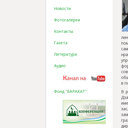
Новости
Фотогалерея
Контакты
лин
Газета
по
са
Литература
нра
уп
Аудио
фор
со
общ
в п
Фонд "БАРАКАТ"
В р
Дза
име
зас
за
гра
ди