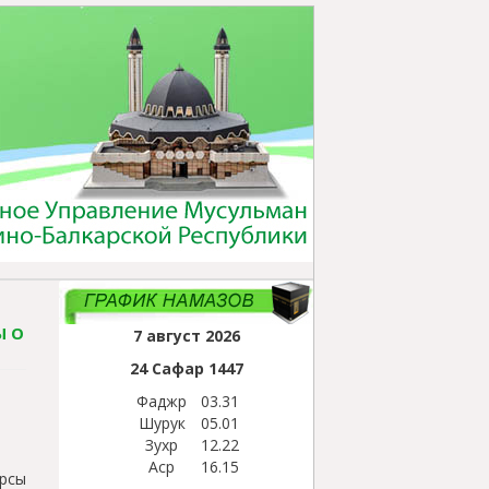
Ы О
7 август 2026
24 Сафар
1447
Фаджр
03.31
Шурук
05.01
Зухр
12.22
Аср
16.15
рсы