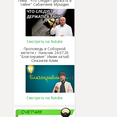
Тема: "Что следует держать в
тайне" Сабанчиев Мухадин
Смотреть на Rutube
Проповедь в Соборной
мечети г. Нальчик 24.07.26
"Благонравие" Имам хатыб
Сижажев Алим
Смотреть на Rutube