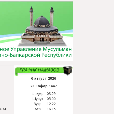
6 август 2026
23 Сафар
1447
Фаджр
03.29
Шурук
05.00
Зухр
12.22
ом
Аср
16.15