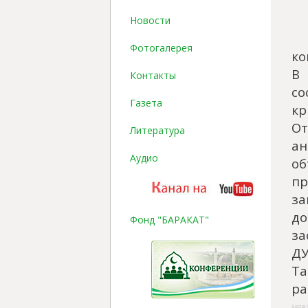
Новости
Фотогалерея
ко
В
Контакты
со
Газета
кр
О
Литература
ан
Аудио
о
п
з
д
Фонд "БАРАКАТ"
за
ДУ
Та
ра
Social 