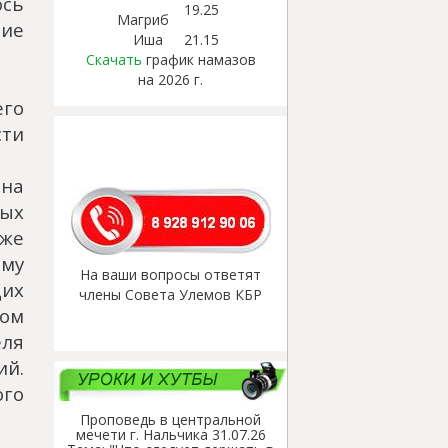
ось
19.25
Магриб
ие
Иша
21.15
Скачать
график намазов
на 2026 г.
го
сти
на
вых
же
му
На ваши вопросы ответят
их
члены Совета Улемов КБР
ом
еля
ий.
ого
Проповедь в центральной
мечети г. Нальчика 31.07.26