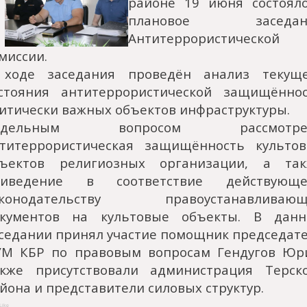
районе 19 июня состоял
плановое заседан
Антитеррористической
миссии.
 ходе заседания проведён анализ текуще
стояния антитеррористической защищённо
итически важных объектов инфраструктуры.
тдельным вопросом рассмотре
титеррористическая защищённость культо
бъектов религиозных организации, а так
риведение в соответствие действующе
аконодательству правоустанавливающ
окументов на культовые объекты. В данн
седании принял участие помощник председат
М КБР по правовым вопросам Гендугов Юр
кже присутствовали администрация Терск
йона и представители силовых структур.
Like