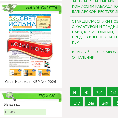
ЗАСЕДАНИЕ АНТИНАРК
КОМИССИИ КАБАРДИНО
БАЛКАРСКОЙ РЕСПУБЛИ
СТАРШЕКЛАССНИКИ ПО
С КУЛЬТУРОЙ И ТРАДИ
НАРОДОВ И РЕЛИГИЙ,
ПРЕДСТАВЛЕННЫХ НА Т
КБР
КРУГЛЫЙ СТОЛ В МКОУ 
О. НАЛЬЧИК
Свет Ислама в КБР №4 2026
240
241
247
248
249
Искать...