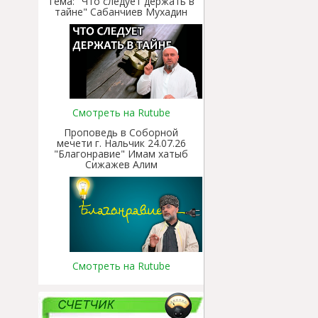
Тема: "Что следует держать в
тайне" Сабанчиев Мухадин
Смотреть на Rutube
Проповедь в Соборной
мечети г. Нальчик 24.07.26
"Благонравие" Имам хатыб
Сижажев Алим
Смотреть на Rutube