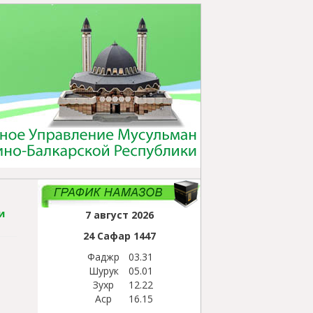
и
7 август 2026
24 Сафар
1447
Фаджр
03.31
Шурук
05.01
Зухр
12.22
Аср
16.15