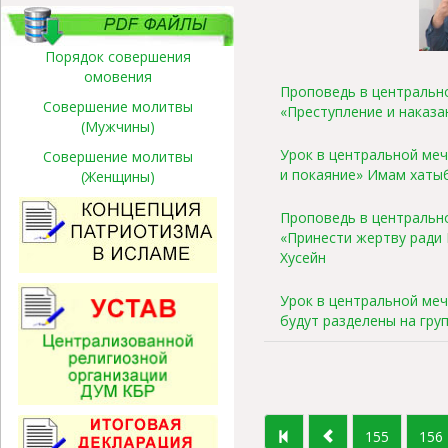
Порядок совершения
омовения
Проповедь в центрально
Совершение молитвы
«Преступление и наказа
(Мужчины)
Урок в центральной мече
Совершение молитвы
и покаяние» Имам хатыб
(Женщины)
Проповедь в центрально
«Принести жертву ради
Хусейн
Урок в центральной мече
будут разделены на гру
155
156