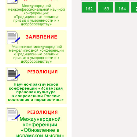
162
163
164