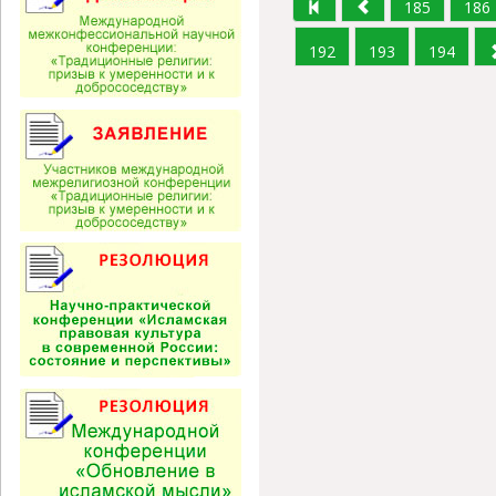
185
186
192
193
194