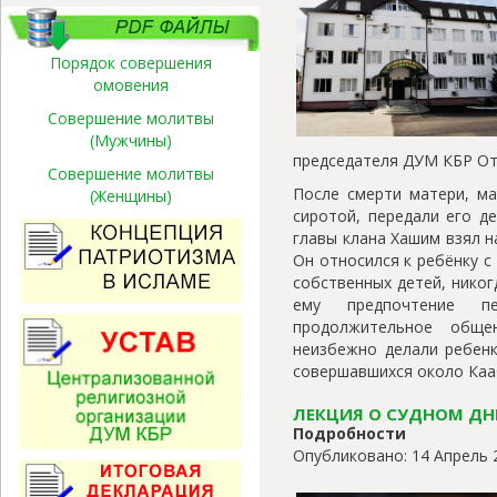
Порядок совершения
омовения
Совершение молитвы
(Мужчины)
председателя ДУМ КБР От
Совершение молитвы
После смерти матери, ма
(Женщины)
сиротой, передали его д
главы клана Хашим взял н
Он относился к ребёнку с
собственных детей, никог
ему предпочтение п
продолжительное обще
неизбежно делали ребенк
совершавшихся около Каа
ЛЕКЦИЯ О СУДНОМ ДНЕ
Подробности
Опубликовано: 14 Апрель 