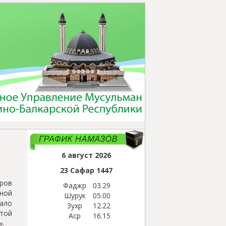
6 август 2026
23 Сафар
1447
ров
Фаджр
03.29
рной
Шурук
05.00
чало
Зухр
12.22
итой
Аср
16.15
».