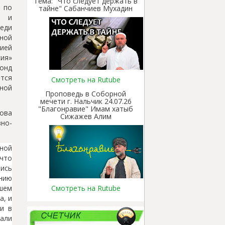
Тема: "Что следует держать в
 по
тайне" Сабанчиев Мухадин
о и
еди
ной
ией
ия»
онд
тся
Смотреть на Rutube
ьной
Проповедь в Соборной
мечети г. Нальчик 24.07.26
"Благонравие" Имам хатыб
ова
Сижажев Алим
но-
ной
что
ись
нию
Смотреть на Rutube
шем
а, и
и в
али