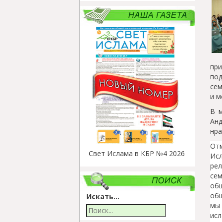
пр
по
сем
и м
В 
Ан
нра
От
Свет Ислама в КБР №4 2026
Ис
ре
се
об
общ
Искать...
мы
ис