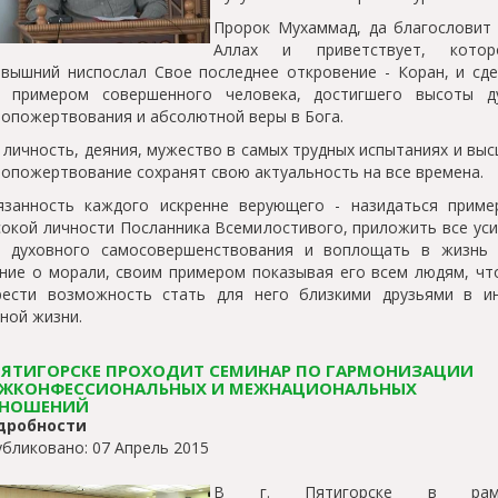
Пророк Мухаммад, да благословит 
Аллах и приветствует, котор
вышний ниспослал Свое последнее откровение - Коран, и сд
о примером совершенного человека, достигшего высоты ду
опожертвования и абсолютной веры в Бога.
 личность, деяния, мужество в самых трудных испытаниях и вы
опожертвование сохранят свою актуальность на все времена.
язанность каждого искренне верующего - назидаться приме
окой личности Посланника Всемилостивого, приложить все ус
я духовного самосовершенствования и воплощать в жизнь 
ние о морали, своим примером показывая его всем людям, ч
рести возможность стать для него близкими друзьями в ин
ной жизни.
ПЯТИГОРСКЕ ПРОХОДИТ СЕМИНАР ПО ГАРМОНИЗАЦИИ
ЖКОНФЕССИОНАЛЬНЫХ И МЕЖНАЦИОНАЛЬНЫХ
НОШЕНИЙ
дробности
бликовано: 07 Апрель 2015
В г. Пятигорске в рам