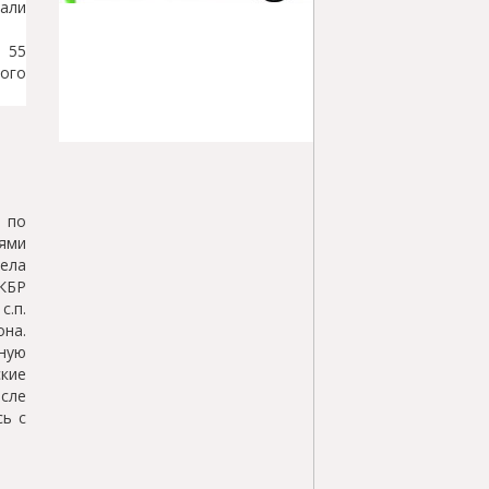
али
 55
ого
 по
ями
ела
КБР
с.п.
на.
ную
кие
сле
ь с