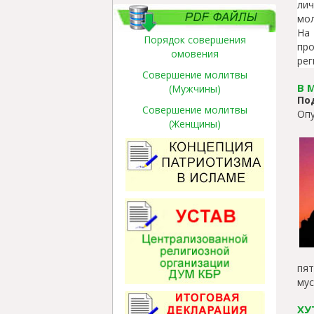
ли
мол
На
Порядок совершения
пр
омовения
рег
Совершение молитвы
В 
(Мужчины)
По
Совершение молитвы
Опу
(Женщины)
пят
мус
ХУ