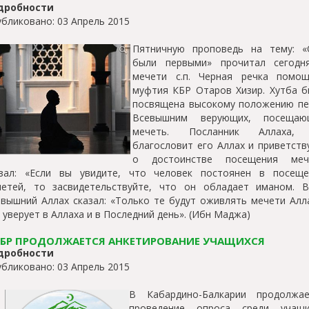
дробности
бликовано: 03 Апрель 2015
Пятничную проповедь на тему: «
были первыми» прочитал сегодн
мечети с.п. Черная речка помощ
муфтия КБР Отаров Хизир. Хутба б
посвящена высокому положению пе
Всевышним верующих, посещаю
мечеть. Посланник Аллаха,
благословит его Аллах и приветств
о достоинстве посещения меч
азал: «Если вы увидите, что человек постоянен в посеще
четей, то засвидетельствуйте, что он обладает иманом. В
вышний Аллах сказал: «Только те будут оживлять мечети Алл
 уверует в Аллаха и в Последний день». (Ибн Маджа)
КБР ПРОДОЛЖАЕТСЯ АНКЕТИРОВАНИЕ УЧАЩИХСЯ
дробности
бликовано: 03 Апрель 2015
В Кабардино-Балкарии продолжае
проведение опроса среди учащи