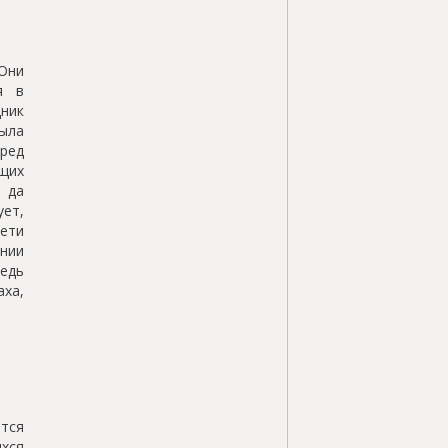
Они
я в
ник
ыла
ред
щих
 да
ует,
ети
нии
едь
аха,
тся
хся