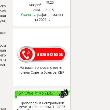
19.25
Магриб
его
Иша
21.15
ому
Скачать
график намазов
елал
на 2026 г.
ха,
сшее
ром
илия
его
тобы
ой,
На ваши вопросы ответят
члены Совета Улемов КБР
Проповедь в центральной
мечети г. Нальчика 31.07.26
ках