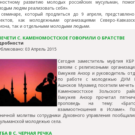
чностному развитию молодых российских мусульман, помог
одым людям реализовать себя».
 семинаре, который продлиться до 9 апреля, представлено
оектов, как молодежными организациями Северо-Кавказск
иона, так и отдельными молодыми людьми.
МЕЧЕТИ С. КАМЕНОМОСТСКОЕ ГОВОРИЛИ О БРАТСТВЕ
дробности
бликовано: 03 Апрель 2015
Сегодня заместитель муфтия КБР
связям с религиозными организаци
Емкужев Анзор и руководитель отд
по работе с молодежью ДУМ 
Ашноков Мухамед посетили мечеть 
Каменомостское Зольского райо
Емкужев Анзор прочитал пятнич
проповедь на тему: «Братс
взаимоотношения в Исламе». По
ничной молитвы сотрудники Духовного управления пообщалис
ульманской молодежью села.
ТБА В С. ЧЕРНАЯ РЕЧКА