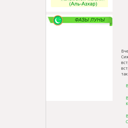
Вч
Си
вс
вст
так