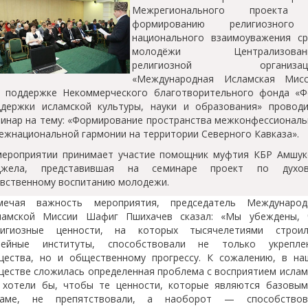
Межрегионального проекта
формированию религиозног
национального взаимоуважения ср
молодёжи Централизован
религиозной организац
«Международная Исламская Мисс
и поддержке Некоммерческого благотворительного фонда «Ф
ддержки исламской культуры, науки и образования» проводи
инар на тему: «Формирование пространства межконфессионал
ежнациональной гармонии на территории Северного Кавказа».
мероприятии принимает участие помощник муфтия КБР Амшук
джела, представившая на семинаре проект по духов
вственному воспитанию молодежи.
мечая важность мероприятия, председатель Международ
ламской Миссии Шафиг Пшихачев сказал: «Мы убеждены, 
лигиозные ценности, на которых тысячелетиями строил
мейные институты, способствовали не только укрепле
щества, но и общественному прогрессу. К сожалению, в на
естве сложилась определенная проблема с восприятием ислам
 хотели бы, чтобы те ценности, которые являются базовым
ламе, не препятствовали, а наоборот — способствов