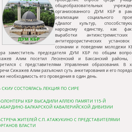
общеобразовательных учрежден
организованного ДУМ КБР в рам
реализации социального прое
«Диалог культур, способствую
народному единству, как фак
выработки антиэкстремистски
антитеррористических установо
сознании и поведении молодежи КБ
ера заместитель председателя ДУМ КБР по общим вопро
жажев Алим посетил Лескенский и Баксанский районы, 
третился с представителями Управления образования. В х
речи Сижажев Алим разъяснил суть анкетирования и его порядо
же необходимость его проведения в один день.
В СКИУ СОСТОЯЛАСЬ ЛЕКЦИЯ ПО СИРЕ
ВОЛОНТЕРЫ КБР ВЫСАДИЛИ АЛЛЕЮ ПАМЯТИ 115-Й
КАБАРДИНО-БАЛКАРСКОЙ КАВАЛЕРИЙСКОЙ ДИВИЗИИ
ВСТРЕЧА ЖИТЕЛЕЙ С.П. АТАЖУКИНО С ПРЕДСТАВИТЕЛЯМИ
ОРГАНОВ ВЛАСТИ