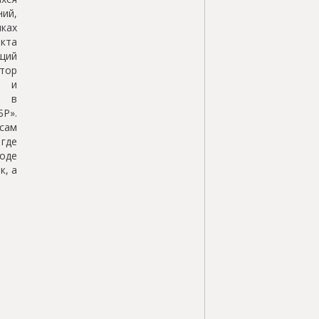
ий,
ках
кта
щий
тор
х и
к в
Р».
сам
где
оде
к, а