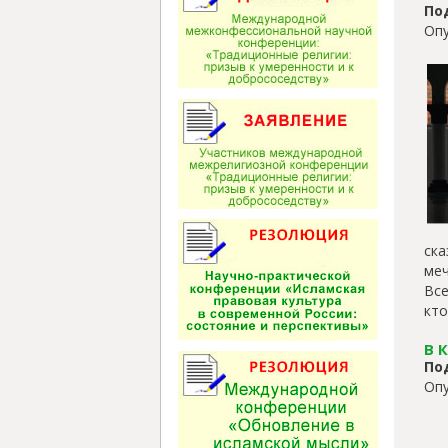
По
Опу
ск
ме
Все
кто
В 
По
Опу