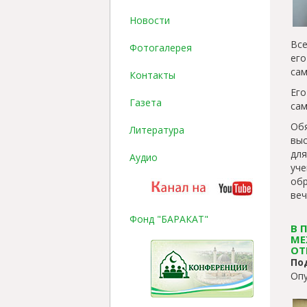
Новости
Все
Фотогалерея
ег
сам
Контакты
Его
Газета
сам
Об
Литература
выс
дл
Аудио
уче
об
веч
Фонд "БАРАКАТ"
В 
МЕ
ОТ
По
Опу