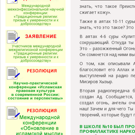
знать, что такое Преисп
сжигает кожу».
Также в аятах 10-11 суры
знать, что это такое? Эт
В аятах 4-6 суры «
Хули
сокрушающий. Откуда ты 
Это – разожженный Огонь
Он сомкнется над ними вы
О том, как описывали 
благословит его Аллах и
выступлений на радио п
Мисиров Хызыр.
Вторая радиопередача 
создан Ад. Сообщается,
создал огонь, ангелы оч
наш! Зачем и для чего Ты 
творений, которые будут 
В ШКОЛЕ №10 БЫЛ ПРО
ПРОФИЛАКТИКЕ НАРКО